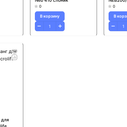
Neb 410 слоник
NEB200/
0
0
В корзину
В корз
 для
life