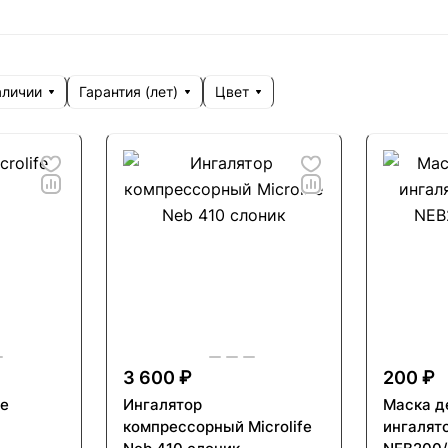
аличии
Гарантия (лет)
Цвет
3 600 ₽
200 ₽
fe
Ингалятор
Маска д
компрессорный Microlife
ингалято