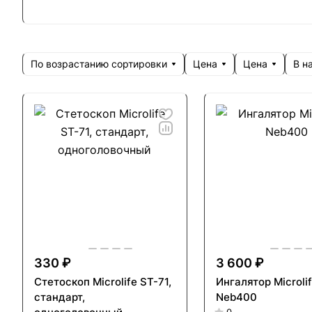
По возрастанию сортировки
Цена
Цена
В н
330 ₽
3 600 ₽
Стетоскоп Microlife ST-71,
Ингалятор Microli
стандарт,
Neb400