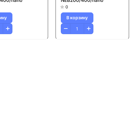
400/nano
NEB200/400/nano
0
ину
В корзину