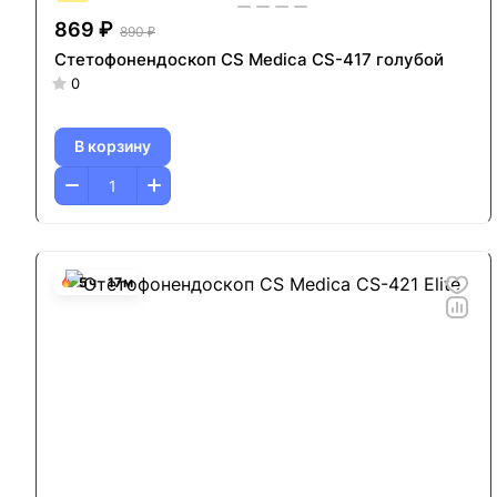
869 ₽
890 ₽
Стетофонендоскоп CS Medica CS-417 голубой
0
В корзину
5
ч
17
м