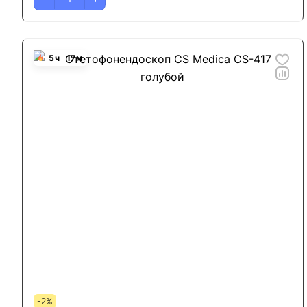
5
ч
17
м
-2%