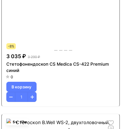
-8%
3 035 ₽
3 290 ₽
Стетофонендоскоп CS Medica CS-422 Premium
синий
0
В корзину
5
ч
17
м