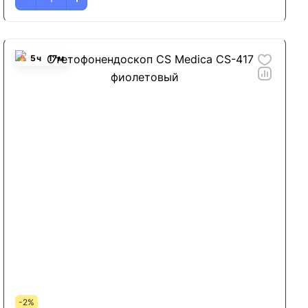
5
ч
17
м
-2%