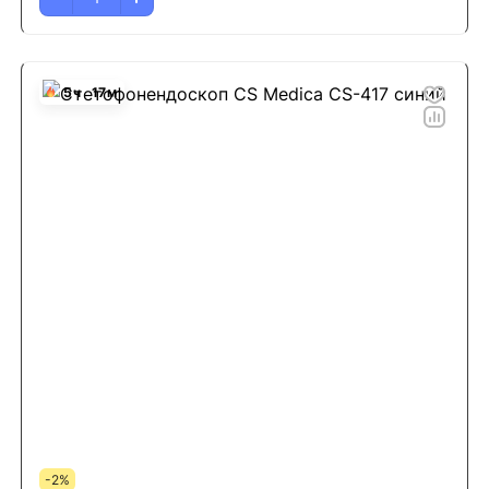
5
ч
17
м
-2%