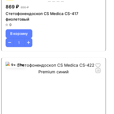
869 ₽
890 ₽
Стетофонендоскоп CS Medica CS-417
фиолетовый
0
В корзину
5
ч
17
м