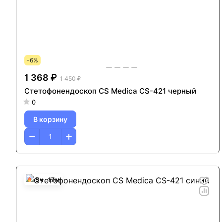
-6%
1 368 ₽
1 450 ₽
Стетофонендоскоп CS Medica CS-421 черный
0
В корзину
5
ч
17
м