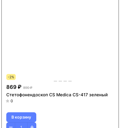
-2%
869 ₽
890 ₽
Стетофонендоскоп CS Medica CS-417 зеленый
0
В корзину