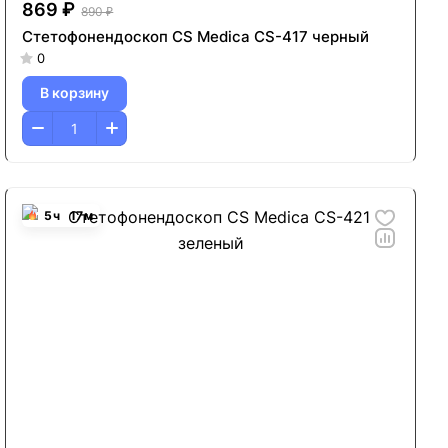
869 ₽
890 ₽
Стетофонендоскоп CS Medica CS-417 черный
0
В корзину
5
ч
17
м