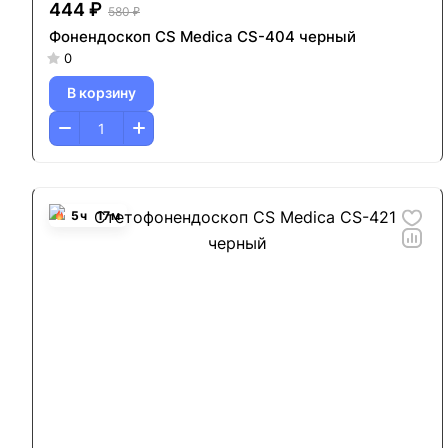
444 ₽
580 ₽
Фонендоскоп CS Medica CS-404 черный
0
В корзину
5
ч
17
м