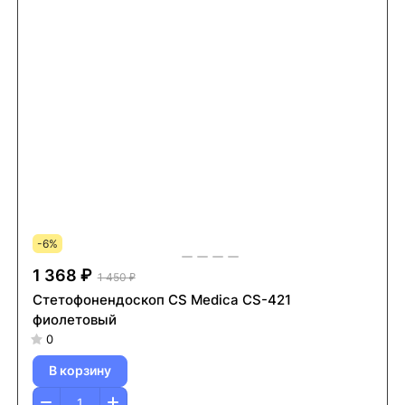
-6%
1 368 ₽
1 450 ₽
Стетофонендоскоп CS Medica CS-421
фиолетовый
0
В корзину