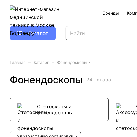
Бренды
Ком
Каталог
–
–
Главная
Каталог
Фонендоскопы
Фонендоскопы
24 товара
Стетоскопы и
фонендоскопы
По возрастанию сортировки