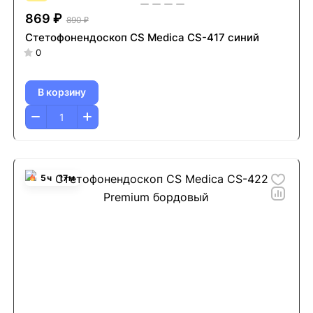
869 ₽
890 ₽
Стетофонендоскоп CS Medica CS-417 синий
0
В корзину
5
ч
17
м