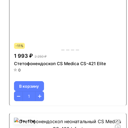
-11%
1 993 ₽
2 250 ₽
Стетофонендоскоп CS Medica CS-421 Elite
0
В корзину
5
ч
17
м