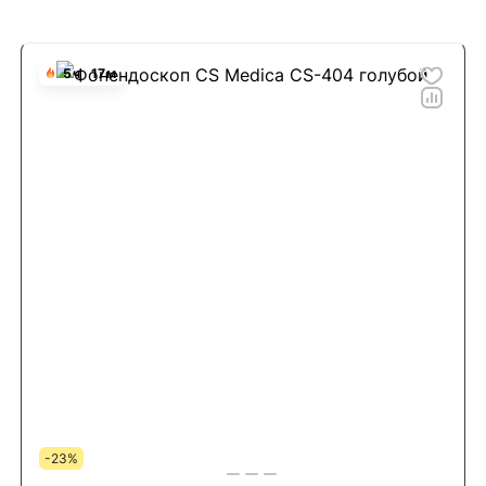
5
ч
17
м
-23%