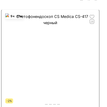
5
ч
17
м
-2%