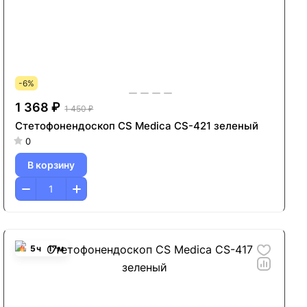
-6%
1 368 ₽
1 450 ₽
Стетофонендоскоп CS Medica CS-421 зеленый
0
В корзину
5
ч
17
м