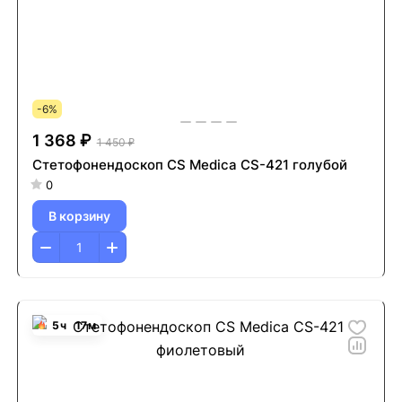
-6%
1 368 ₽
1 450 ₽
Стетофонендоскоп CS Medica CS-421 голубой
0
В корзину
5
ч
17
м