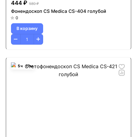
444 ₽
580 ₽
Фонендоскоп CS Medica CS-404 голубой
0
В корзину
5
ч
17
м