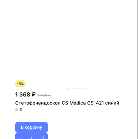
-6%
1 368 ₽
1 450 ₽
Стетофонендоскоп CS Medica CS-421 синий
0
В корзину