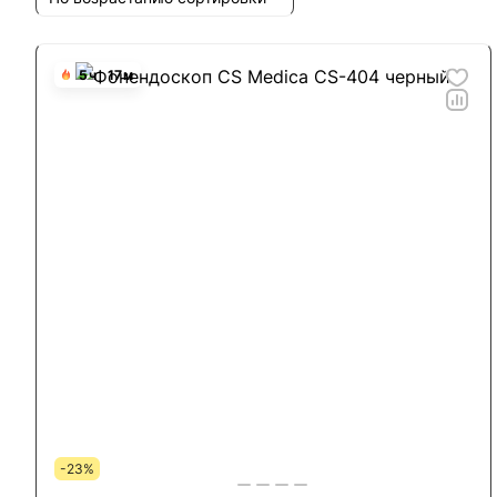
5
ч
17
м
-23%