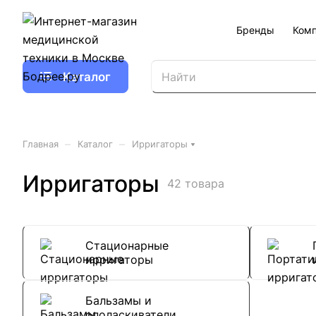
Бренды
Ком
Каталог
–
–
Главная
Каталог
Ирригаторы
Ирригаторы
42 товара
Стационарные
ирригаторы
Бальзамы и
ополаскиватели