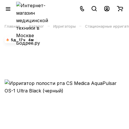
–
–
–
Главная
Каталог
Ирригаторы
Стационарные ирригат
5
д
17
ч
4
м