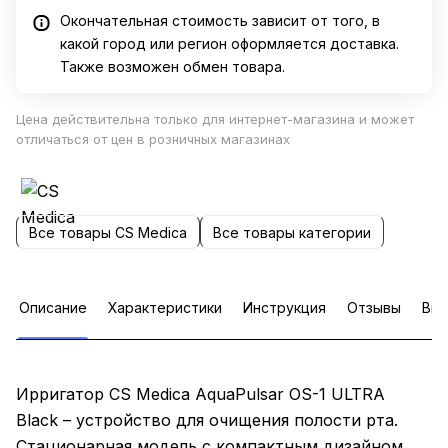
Окончательная стоимость зависит от того, в
какой город или регион оформляется доставка.
Также возможен обмен товара.
Цена действительна только для интернет-магазина и может
отличаться от цен в розничных магазинах
Все товары CS Medica
Все товары категории
Описание
Характеристики
Инструкция
Отзывы
Ви
Ирригатор CS Medica AquaPulsar OS-1 ULTRA
Black – устройство для очищения полости рта.
Стационарная модель с компактным дизайном.