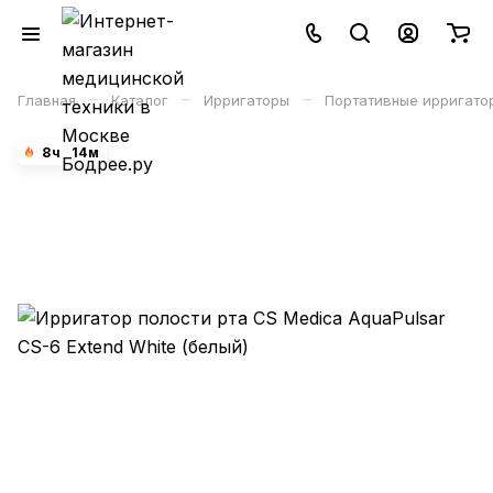
–
–
–
Главная
Каталог
Ирригаторы
Портативные ирригато
8
ч
14
м