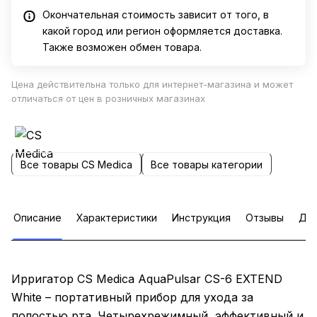
Окончательная стоимость зависит от того, в
какой город или регион оформляется доставка.
Также возможен обмен товара.
Цена действительна только для интернет-магазина и может
отличаться от цен в розничных магазинах
Все товары CS Medica
Все товары категории
Описание
Характеристики
Инструкция
Отзывы
Доп
Ирригатор CS Medica AquaPulsar CS-6 EXTEND
White – портативный прибор для ухода за
полостью рта. Четырехрежимный, эффективный и