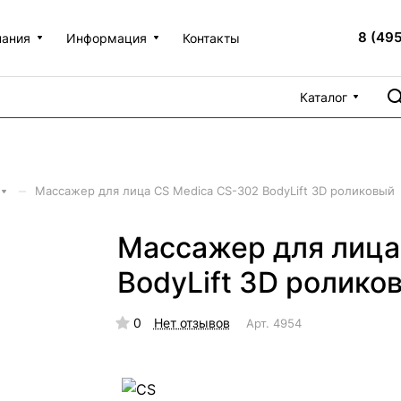
8 (49
пания
Информация
Контакты
Каталог
–
Массажер для лица CS Medica CS-302 BodyLift 3D роликовый
Массажер для лица
BodyLift 3D ролико
0
Нет отзывов
Арт.
4954