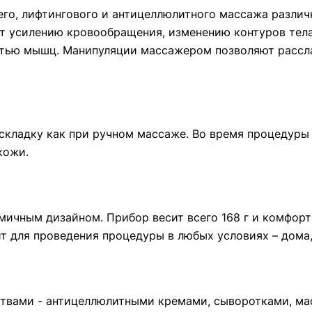
о, лифтингового и антицеллюлитного массажа различн
ет усилению кровообращения, изменению контуров тела
тью мышц. Манипуляции массажером позволяют расслаб
складку как при ручном массаже. Во время процедуры
 кожи.
ичным дизайном. Прибор весит всего 168 г и комфортн
 для проведения процедуры в любых условиях – дома, 
твами - антицеллюлитными кремами, сыворотками, м