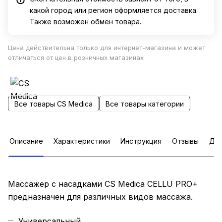
какой город или регион оформляется доставка.
Также возможен обмен товара.
Цена действительна только для интернет-магазина и может
отличаться от цен в розничных магазинах
Все товары CS Medica
Все товары категории
Описание
Характеристики
Инструкция
Отзывы
Доп
Массажер с насадками CS Medica CELLU PRO+
предназначен для различных видов массажа.
Универсальный