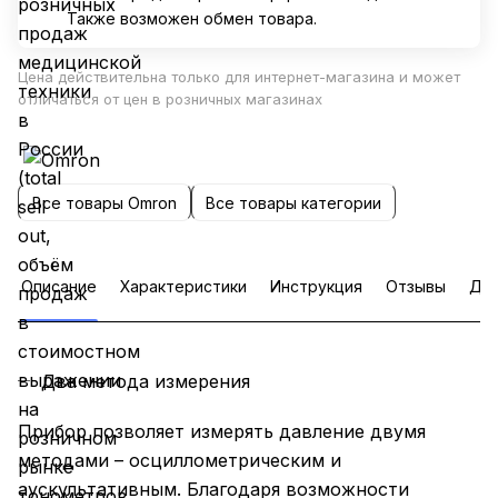
Также возможен обмен товара.
Цена действительна только для интернет-магазина и может
отличаться от цен в розничных магазинах
Все товары Omron
Все товары категории
Описание
Характеристики
Инструкция
Отзывы
Доп
Два метода измерения
Прибор позволяет измерять давление двумя
методами – осциллометрическим и
аускультативным. Благодаря возможности