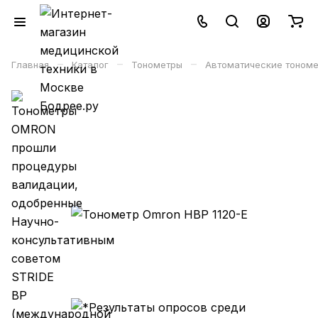
–
–
–
Главная
Каталог
Тонометры
Автоматические тономе