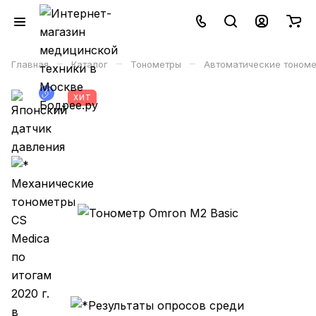
–
–
–
Главная
Каталог
Тонометры
Автоматические тономе
ХИТ