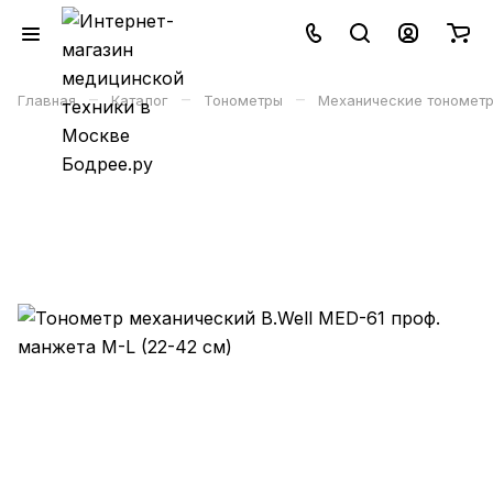
–
–
–
Главная
Каталог
Тонометры
Механические тономет