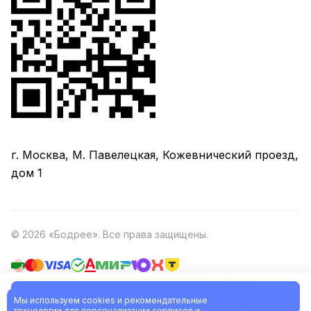
г. Москва, М. Павелецкая, Кожевнический проезд,
дом 1
© 2026 «Бодрее». Все права защищены.
В корзину
Политика обработки персональных данных
Оферта
Мы используем cookies и рекомендательные
технологии для персонализации сервисов и